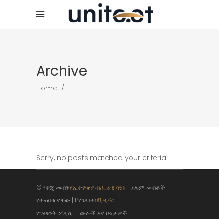
Archive
Home
/
Sorry, no posts matched your criteria.
© የቅጂ መብት
የኢትዮጵያ ብሔራዊ ባንክ
| ሁሉም መብቶች
የተጠበቁ ናቸው | Pየጎለበተ
በቪዲቸር
የግላዊነት ፖሊሲ
|
ውሎች እና ሁኔታዎች