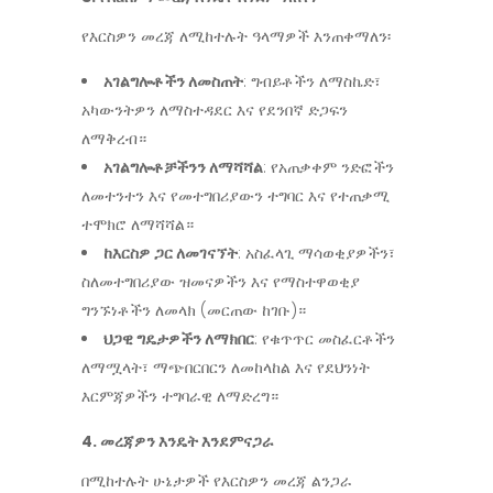
የእርስዎን መረጃ ለሚከተሉት ዓላማዎች እንጠቀማለን፡
አገልግሎቶችን ለመስጠት
: ግብይቶችን ለማስኬድ፣
አካውንትዎን ለማስተዳደር እና የደንበኛ ድጋፍን
ለማቅረብ።
አገልግሎቶቻችንን ለማሻሻል
: የአጠቃቀም ንድፎችን
ለመተንተን እና የመተግበሪያውን ተግባር እና የተጠቃሚ
ተሞክሮ ለማሻሻል።
ከእርስዎ ጋር ለመገናኘት
: አስፈላጊ ማሳወቂያዎችን፣
ስለመተግበሪያው ዝመናዎችን እና የማስተዋወቂያ
ግንኙነቶችን ለመላክ (መርጠው ከገቡ)።
ህጋዊ ግዴታዎችን ለማክበር
: የቁጥጥር መስፈርቶችን
ለማሟላት፣ ማጭበርበርን ለመከላከል እና የደህንነት
እርምጃዎችን ተግባራዊ ለማድረግ።
4. መረጃዎን እንዴት እንደምናጋራ
በሚከተሉት ሁኔታዎች የእርስዎን መረጃ ልንጋራ