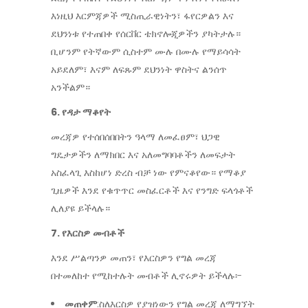
እነዚህ እርምጃዎች ሚስጢራዊነትን፣ ፋየርዎልን እና
ደህንነቱ የተጠበቀ የሰርቨር ቴክኖሎጂዎችን ያካትታሉ።
ቢሆንም የትኛውም ሲስተም ሙሉ በሙሉ የማይሳሳት
አይደለም፣ እናም ለፍጹም ደህንነት ዋስትና ልንሰጥ
አንችልም።
6. የዳታ ማቆየት
መረጃዎ የተሰበሰበበትን ዓላማ ለመፈፀም፣ ህጋዊ
ግዴታዎችን ለማክበር እና አለመግባባቶችን ለመፍታት
አስፈላጊ እስከሆነ ድረስ ብቻ ነው የምናቆየው። የማቆያ
ጊዜዎች እንደ የቁጥጥር መስፈርቶች እና የንግድ ፍላጎቶች
ሊለያዩ ይችላሉ።
7. የእርስዎ መብቶች
እንደ ሥልጣንዎ መጠን፣ የእርስዎን የግል መረጃ
በተመለከተ የሚከተሉት መብቶች ሊኖሩዎት ይችላሉ፡-
መጠቀም
:ስለእርስዎ የያዝነውን የግል መረጃ ለማግኘት