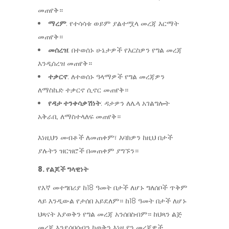
መጠየቅ።
ማረም
: የተሳሳቱ ወይም ያልተሟላ መረጃ እርማት
መጠየቅ።
መሰረዝ
: በተወሰኑ ሁኔታዎች የእርስዎን የግል መረጃ
እንዲሰረዝ መጠየቅ።
ተቃርኖ
: ለተወሰኑ ዓላማዎች የግል መረጃዎን
ለማስኬድ ተቃርኖ ሲኖር መጠየቅ።
የዳታ ተንቀሳቃሽነት
: ዳታዎን ለሌላ አገልግሎት
አቅራቢ ለማስተላለፍ መጠየቅ።
እነዚህን መብቶች ለመጠቀም፣ እባክዎን ከዚህ በታች
ያሉትን ዝርዝሮች በመጠቀም ያግኙን።
8. የልጆች ግላዊነት
የእኛ መተግበሪያ ከ18 ዓመት በታች ለሆኑ ግለሰቦች ጥቅም
ላይ እንዲውል የታሰበ አይደለም። ከ18 ዓመት በታች ለሆኑ
ህጻናት እያወቅን የግል መረጃ አንሰበስብም። ከህጻን ልጅ
መረጃ እንደሰበሰብን ካወቅን እነዚያን መረጃዎች