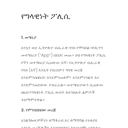
የግላዊነት ፖሊሲ
1. መግቢያ
እንኳን ወደ ኢትዮጵያ ብሔራዊ ባንክ የሞባይል ባንኪንግ
መተግበሪያ (“App”) በደህና መጡ። ይህ የግላዊነት ፖሊሲ
የኛን መተግበሪያ ሲጠቀሙ እኛ፣ የኢትዮጵያ ብሔራዊ
ባንክ (እኛ) እንዴት የእርስዎን ግላዊ መረጃ
እንደምንሰበስብ፣ እንደምንጠቀም፣ እንደምንገልጥ እና
እንደምንጠብቀው ያብራራል። መተግበሪያውን ሲጠቀሙ
በዚህ የግላዊነት ፖሊሲ ውስጥ ለተገለጹት ልምዶች
ተስማምተዋል።
2. የምንሰበስበው መረጃ
አገልግሎቶቻችንን ለማቅረብ እና ለማሻሻል የተለያዩ
አይነት መረጃዎችን እንሰበስባለን፤ ከእነዚህም መካከል፡-