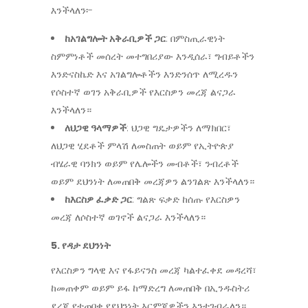
እንችላለን፡-
ከአገልግሎት አቅራቢዎች ጋር
: በምስጢራዊነት
ስምምነቶች መሰረት መተግበሪያው እንዲሰራ፣ ግብይቶችን
እንድናስኬድ እና አገልግሎቶችን እንድንሰጥ ለሚረዱን
የሶስተኛ ወገን አቅራቢዎች የእርስዎን መረጃ ልናጋራ
እንችላለን።
ለህጋዊ ዓላማዎች
: ህጋዊ ግዴታዎችን ለማክበር፣
ለህጋዊ ሂደቶች ምላሽ ለመስጠት ወይም የኢትዮጵያ
ብሄራዊ ባንክን ወይም የሌሎችን መብቶች፣ ንብረቶች
ወይም ደህንነት ለመጠበቅ መረጃዎን ልንገልጽ እንችላለን።
ከእርስዎ ፈቃድ ጋር
: ግልጽ ፍቃድ ከሰጡ የእርስዎን
መረጃ ለሶስተኛ ወገኖች ልናጋራ እንችላለን።
5. የዳታ ደህንነት
የእርስዎን ግላዊ እና የፋይናንስ መረጃ ካልተፈቀደ መዳረሻ፣
ከመጠቀም ወይም ይፋ ከማድረግ ለመጠበቅ በኢንዱስትሪ
ደረጃ የተጠበቀ የደህንነት እርምጃዎችን እንተገብራለን።