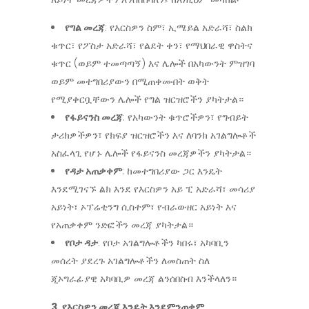
የግል መረጃ
: የእርስዎን ስም፣ ኢሜይል አድራሻ፣ ስልክ
ቁጥር፣ የፖስታ አድራሻ፣ የልደት ቀን፣ የማህበራዊ ዋስትና
ቁጥር (ወይም ተመጣጣኝ) እና ሌሎች በአካውንት ምዝገባ
ወይም መተግበሪያውን በሚጠቀሙበት ወቅት
የሚያቀርቧቸውን ሌሎች የግል ዝርዝሮችን ያካትታል።
የፋይናንስ መረጃ
: የአካውንት ቁጥሮችዎን፣ የግብይት
ታሪክዎችዎን፣ የክፍያ ዝርዝሮችን እና ለባንክ አገልግሎቶች
አስፈላጊ የሆኑ ሌሎች የፋይናንስ መረጃዎችን ያካትታል።
የዳታ አጠቃቀም
: ከመተግበሪያው ጋር እንዴት
እንደሚገናኙ ልክ እንደ የእርስዎን አይ ፒ አድራሻ፣ መሳሪያ
አይነት፣ ኦፕሬቲንግ ሲስተም፣ የብራውዘር አይነት እና
የአጠቃቀም ንድፎችን መረጃ ያካትታል።
የቦታ ዳታ
: የቦታ አገልግሎቶችን ካበሩ፣ አካባቢን
መሰረት ያደረጉ አገልግሎቶችን ለመስጠት ስለ
ጂኦግራፊያዊ አካባቢዎ መረጃ ልንሰበስብ እንችላለን።
3. የእርስዎን መረጃ እንዴት እንደምንጠቀም