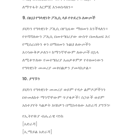
ለማጥፋት እርምጃ እንወስዳለን።
9. በዚህ የግላዊነት ፖሊሲ ላይ የተደረጉ ለውጦች
ይህንን የግላዊነት ፖሊሲ በየጊዜው ማዘመን እንችላለን።
የተሻሻለውን ፖሊሲ በመተግበሪያው ውስጥ በመለጠፍ እና
የሚሰራበትን ቀን በማዘመን ጉልህ ለውጦችን
እናሳውቅዎታለን። ከማንኛቸውም ለውጦች በኋላ
ለሚቀጥለው የመተግበሪያ አጠቃቀምዎ የተዘመነውን
የግላዊነት መመሪያ መቀበልዎን ያመላክታል።
10. ያግኙን
ይህንን የግላዊነት መመሪያ ወይም የዳታ ልምዶቻችንን
በተመለከተ ማንኛቸውም ጥያቄዎች፣ ስጋቶች ወይም
አስተያየት ካልዎት እባክዎን በሚከተለው አድራሻ ያግኙን፡
የኢትዮጵያ ብሔራዊ ባንክ
[አድራሻ]
[ኢሜይል አድራሻ]