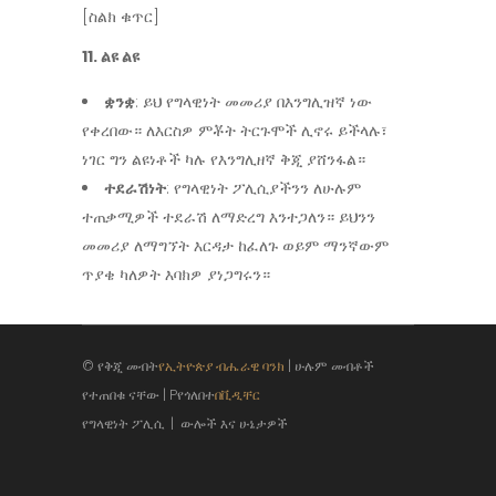
[ስልክ ቁጥር]
11. ልዩ ልዩ
ቋንቋ
: ይህ የግላዊነት መመሪያ በእንግሊዝኛ ነው
የቀረበው። ለእርስዎ ምቾት ትርጉሞች ሊኖሩ ይችላሉ፣
ነገር ግን ልዩነቶች ካሉ የእንግሊዘኛ ቅጂ ያሸንፋል።
ተደራሽነት
: የግላዊነት ፖሊሲያችንን ለሁሉም
ተጠቃሚዎች ተደራሽ ለማድረግ እንተጋለን። ይህንን
መመሪያ ለማግኘት እርዳታ ከፈለጉ ወይም ማንኛውም
ጥያቄ ካለዎት እባክዎ ያነጋግሩን።
© የቅጂ መብት
የኢትዮጵያ ብሔራዊ ባንክ
| ሁሉም መብቶች
የተጠበቁ ናቸው | Pየጎለበተ
በቪዲቸር
የግላዊነት ፖሊሲ
|
ውሎች እና ሁኔታዎች