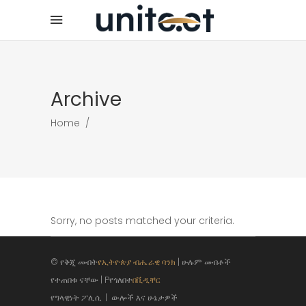
Archive
Home
/
Sorry, no posts matched your criteria.
© የቅጂ መብት
የኢትዮጵያ ብሔራዊ ባንክ
| ሁሉም መብቶች
የተጠበቁ ናቸው | Pየጎለበተ
በቪዲቸር
የግላዊነት ፖሊሲ
|
ውሎች እና ሁኔታዎች