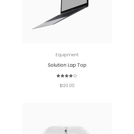
Add to cart
Equipment
Solution Lap Top
Rated
4.00
out
$
120.00
of 5