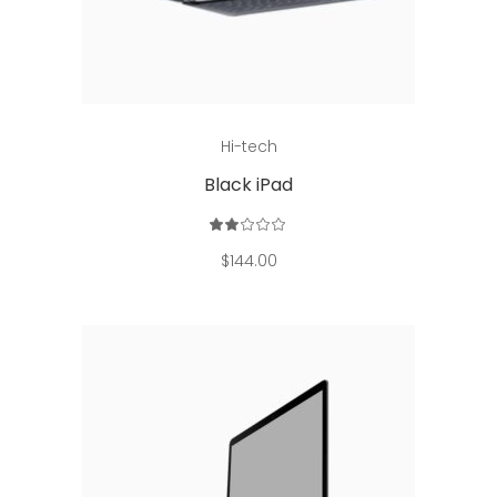
Read more
Hi-tech
Black iPad
Rated
2.00
out
$
144.00
of
5