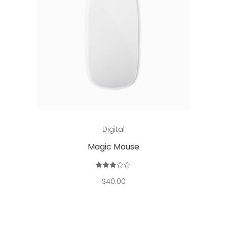
Add to cart
Digital
Magic Mouse
Rated
3.00
out
$
40.00
of
5