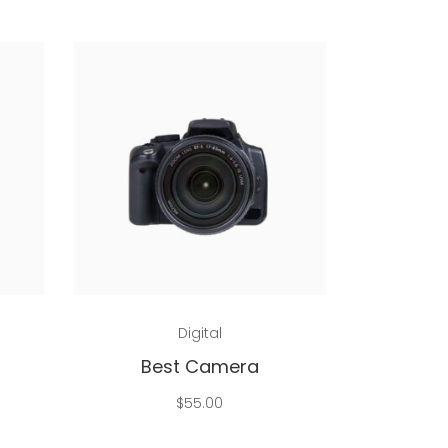
Add to cart
Digital
Best Camera
$
55.00
ed