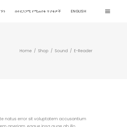
ግኙን
በተደጋጋሚ የሚጠየቁ ጥያቄዎች
ENGLISH
Home
/
Shop
/
Sound
/
E-Reader
ste natus error sit voluptatem accusantium
em aperiam, eaque ipsa quae ab illo