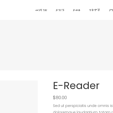
መነሻ ገጽ
ይገናኙ
ይወቁ
ጥቅሞች
ያ
E-Reader
$
80.00
Sed ut perspiciatis unde omnis i
doloremque laudantium, totam r