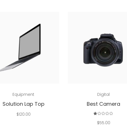
Add to cart
Add to cart
Equipment
Digital
Solution Lap Top
Best Camera
$
120.00
Rat
1.00
out
$
55.00
of
5