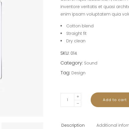
inventore veritatis et quasi arch
enim ipsam voluptatem quia volu
Cotton blend
Straight fit
Dry clean
SKU:
014
Category:
Sound
Tag:
Design
E-
Add to cart
Reader
quantity
Description
Additional info