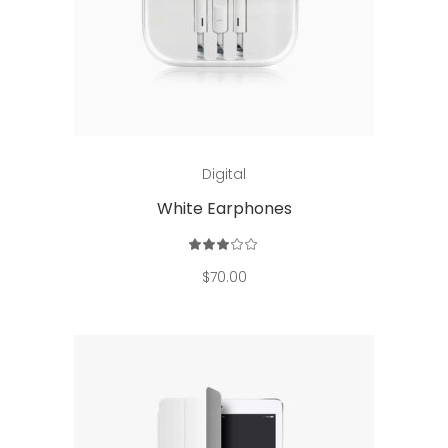
Add to cart
Digital
White Earphones
Rated
3.00
out
$
70.00
of
5